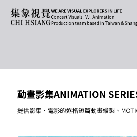
WE ARE VISUAL EXPLORERS IN LIFE
Concert Visuals . VJ . Animation
Production team based in Taiwan & Shan
動畫影集
ANIMATION SERIE
提供影集、電影的逐格短篇動畫繪製、MOTION